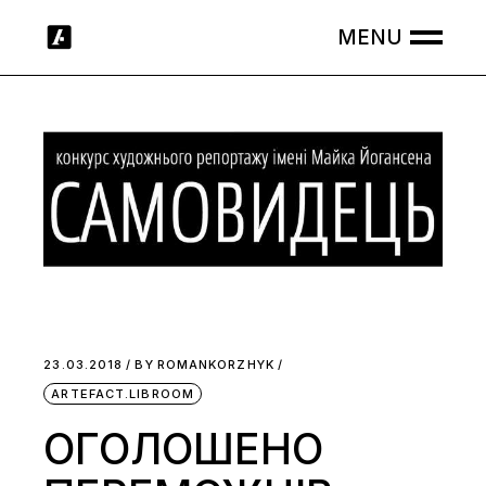
Skip
to
the
content
23.03.2018
BY
ROMANKORZHYK
ARTEFACT.LIBROOM
ОГОЛОШЕНО