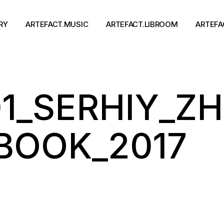
RY
ARTEFACT.MUSIC
ARTEFACT.LIBROOM
ARTEFA
Виконавці
Книги
01_SERHIY_Z
Альбоми
Письменники
Концерти
Події
тя
BOOK_2017