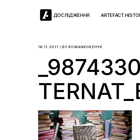
Skip
to
the
ДОСЛІДЖЕННЯ
ARTEFACT.HISTO
content
Античний двіж
16.11.2017
BY
ROMANKORZHYK
_987433
Такі середні віки
Ранній модерн
Довге ХІХ століт
TERNAT_
Новітні історії