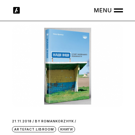
Skip
to
the
content
21.11.2018
BY
ROMANKORZHYK
ARTEFACT.LIBROOM
КНИГИ