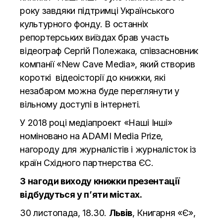
року завдяки підтримці
Українського
культурного фонду
. В останніх
репортерських виїздах брав участь
відеограф Сергій Полежака, співзасновник
компанії «
New Cave Media
», який створив
короткі відеоісторії до книжки, які
незабаром можна буде переглянути у
вільному доступі в інтернеті.
У 2018 році медіапроект «Наші Інші»
номіновано на
ADAMI Media Prize
,
нагороду для журналістів і журналісток із
країн Східного партнерства ЄС.
З нагоди виходу книжки презентації
відбудуться у п’яти містах.
30 листопада, 18.30.
Львів
, Книгарня «Є»,