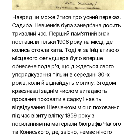
Навряд чи може йтися про усний переказ.
Садиба Шевченків була занедбана досить
тривалий час. Перший пам’ятний знак
поставили тільки 1908 року на місці, де
колись стояла хата. Тоді ж за ініціативою
місцевого фельдшера було вперше
обнесене подвір’я, що діждеться свого
упорядкування тільки в середині 30-х
років, коли й віднайдуть могилу. Згодом
краєзнавці заднім числом вигадають
прохання поховати в садку і навіть
відвідування Шевченком місця поховання
під час візиту влітку 1859 року з
посиланням на матеріали біографів Чалого
та Кониського, де, звісно, немає нічого