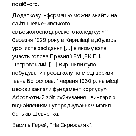
подібного
.
Додаткову інформацію можна знайти на
сайті Шевченківського
сільськогосподарського коледжу: «11
березня 1929 року в Кирилівці відбулось
урочисте засідання […] в якому взяв
участь голова Президії ВУЦВК Г. І.
Петровський. […] Вирішили було
побудувати профшколу на місці церкви
Івана Богослова. 1 червня 1930 р. на місці
церкви заклали фундамент корпусу».
Абсолютний збіг руйнування цвинтаря з
віднайденням і упорядкуванням могил
батьків Шевченка.
Василь Герей,
“На Скрижалях”.