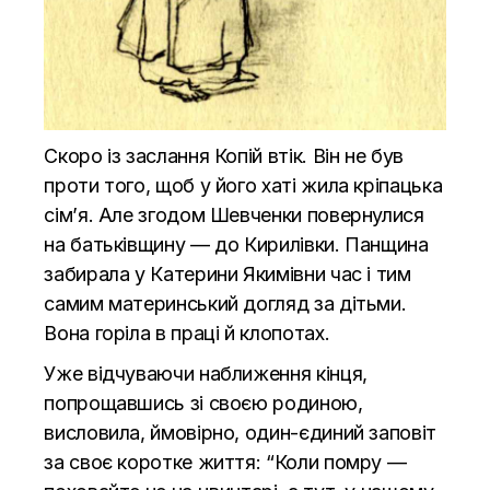
Скоро із заслання Копій втік. Він не був
проти того, щоб у його хаті жила кріпацька
сім’я. Але згодом Шевченки повернулися
на батьківщину — до Кирилівки. Панщина
забирала у Катерини Якимівни час і тим
самим материнський догляд за дітьми.
Вона горіла в праці й клопотах.
Уже відчуваючи наближення кінця,
попрощавшись зі своєю родиною,
висловила, ймовірно, один-єдиний заповіт
за своє коротке життя: “Коли помру —