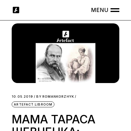
Skip
to
the
content
10.05.2019
BY
ROMANKORZHYK
ARTEFACT.LIBROOM
МАМА ТАРАСА