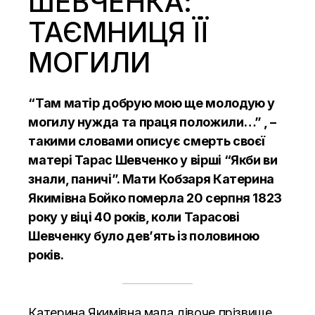
ШЕВЧЕНКА:
ТАЄМНИЦЯ ЇЇ
МОГИЛИ
“Там матір добрую мою ще молодую у
могилу нужда та праця положили…” , –
такими словами описує смерть своєї
матері Тарас Шевченко у вірші “Якби ви
знали, паничі”. Мати Кобзаря Катерина
Якимівна Бойко померла 20 серпня 1823
року у віці 40 років, коли Тарасові
Шевченку було дев’ять із половиною
років.
Катерина Якимівна мала дівоче прізвище