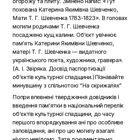
огорожу та плиту. Змiнено напис: «Тут
похована Катерина Якимiвна Шевченко,
Мати Т. Г. Шевченка 1783-1823». В головах
могили родичами Т. Г. Шевченка
посаджено кущ калини. Об’єкт увiчнює
пам’ять Катерини Якимiвни Шевченко,
матерi Т. Г. Шевченка — видатного
українського поета, художника, гравера».
(А. І. Звіряка. Досвід паспортизації
об’єктів культурної спадщини.)Пізнавайте
минувшину з спільнотою “На скрижалях”
Попри впевнені твердження довідників і
введення пам’ятки в національний перелік
об’єктів культурної спадщини, до часу
першого впорядкування ані про особливе
заповідання, ані про цю могилу взагалі
нічого невідомо. Зате документально