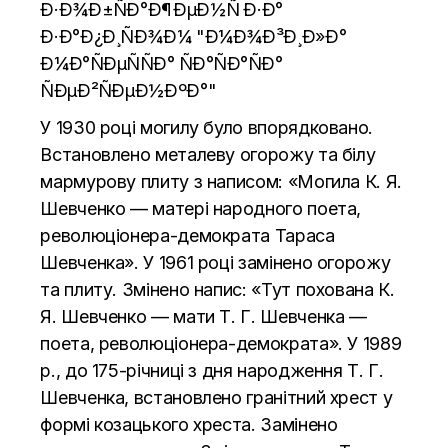
У 1930 роцi могилу було впорядковано.
Встановлено металеву огорожу та бiлу
мармурову плиту з написом: «Могила К. Я.
Шевченко — матерi народного поета,
революцiонера-демократа Тараса
Шевченка». У 1961 роцi замiнено огорожу
та плиту. Змiнено напис: «Тут похована К.
Я. Шевченко — мати Т. Г. Шевченка —
поета, революцiонера-демократа». У 1989
р., до 175-рiчницi з дня народження Т. Г.
Шевченка, встанов­лено гранiтний хрест у
формi козацького хреста. Замiнено