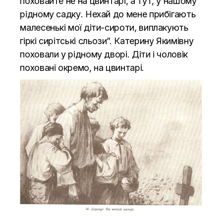
поховайте не на цвинтарі, а тут, у нашому
рідному садку. Нехай до мене прибігають
малесенькі мої діти-сироти, виплакують
гіркі сирітські сльози”. Катерину Якимівну
поховали у рідному дворі. Діти і чоловік
поховані окремо, на цвинтарі.