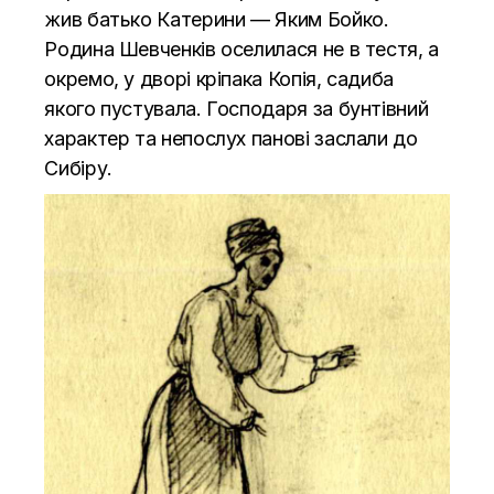
жив батько Катерини — Яким Бойко.
Родина Шевченків оселилася не в тестя, а
окремо, у дворі кріпака Копія, садиба
якого пустувала. Господаря за бунтівний
характер та непослух панові заслали до
Сибіру.