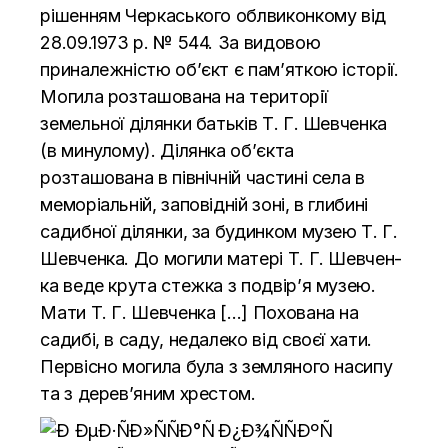
рiшенням Черкаського облвиконкому вiд
28.09.1973 р. № 544. За видовою
приналежнiстю об’єкт є пам’яткою iсторiї.
Могила розташована на територiї
земельної дiлянки батькiв Т. Г. Шевченка
(в минулому). Дiлянка об’єкта
розташована в пiвнiчнiй частинi села в
меморiальнiй, заповiднiй зонi, в глибинi
садибної дiлянки, за будинком музею Т. Г.
Шевченка. До могили матерi Т. Г. Шевчен­
ка веде крута стежка з подвiр’я музею.
Мати Т. Г. Шевченка […] Похована на
садибi, в саду, недалеко вiд своєї хати.
Первiсно могила була з земляного насипу
та з дерев’яним хрестом.