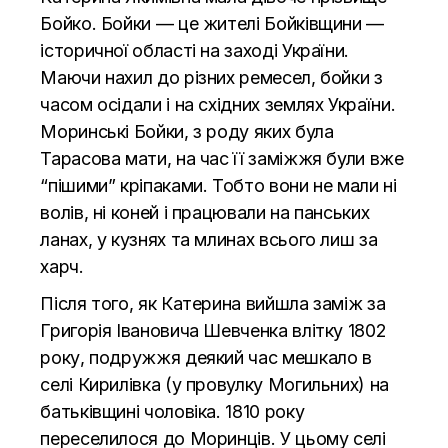
Бойко. Бойки — це жителі Бойківщини —
історичної області на заході України.
Маючи нахил до різних ремесел, бойки з
часом осідали і на східних землях України.
Моринські Бойки, з роду яких була
Тарасова мати, на час її заміжжя були вже
“пішими” кріпаками. Тобто вони не мали ні
волів, ні коней і працювали на панських
ланах, у кузнях та млинах всього лиш за
харч.
Після того, як Катерина вийшла заміж за
Григорія Івановича Шевченка влітку 1802
року, подружжя деякий час мешкало в
селі Кирилівка (у провулку Могильних) на
батьківщині чоловіка. 1810 року
переселилося до Моринців. У цьому селі