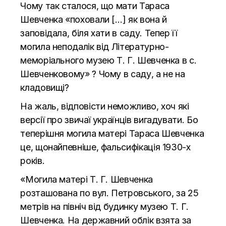
Чому так сталося, що мати Тараса
Шевченка «поховали […] як вона й
заповідала, біля хати в саду. Тепер її
могила неподалік від Літературно-
меморіального музею Т. Г. Шевченка в с.
Шевченковому» ? Чому в саду, а не на
кладовищі?
На жаль, відповісти неможливо, хоч які
версії про звичаї українців вигадувати. Бо
теперішня могила матері Тараса Шевченка
це, щонайпевніше, фальсифікація 1930-х
років.
«Могила матерi Т. Г. Шевченка
розташована по вул. Петровського, за 25
метрiв на пiвнiч вiд будинку музею Т. Г.
Шевченка. На державний облiк взята за