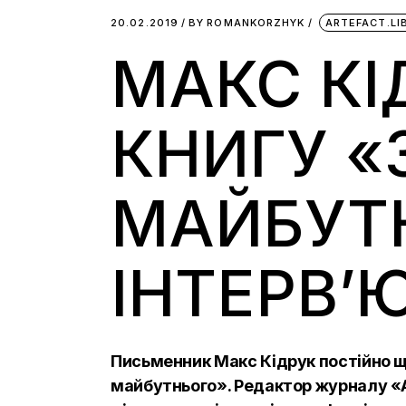
20.02.2019
BY
ROMANKORZHYK
ARTEFACT.L
МАКС КІ
КНИГУ «
МАЙБУТ
ІНТЕРВ
Письменник Макс Кідрук постійно щос
майбутнього». Редактор журналу «