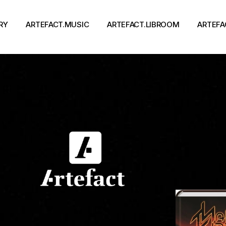
RY
ARTEFACT.MUSIC
ARTEFACT.LIBROOM
ARTEFA
Виконавці
Книги
Альбоми
Письменники
Концерти
Події
тя