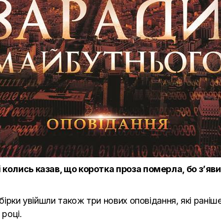
колись казав, що коротка проза померла, бо з’явил
бірки увійшли також три нових оповідання, які раніше
 році.