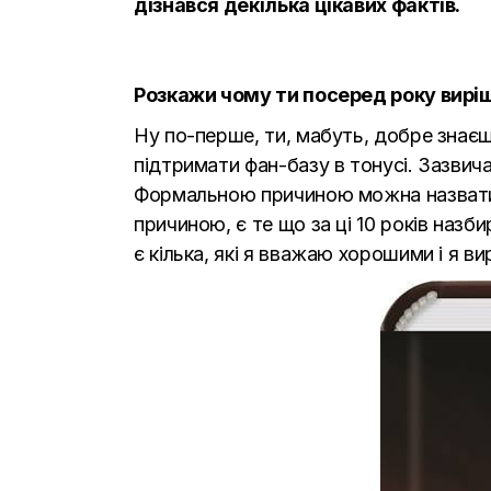
дізнався декілька цікавих фактів.
Розкажи чому ти посеред року виріш
Ну по-перше, ти, мабуть, добре знає
підтримати фан-базу в тонусі. Зазвич
Формальною причиною можна назвати т
причиною, є те що за ці 10 років назб
є кілька, які я вважаю хорошими і я в