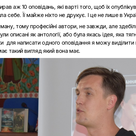
рав аж 10 оповідань, які варті того, щоб їх опубліку
себе. Її майже ніхто не друкує. І це не лише в Україн
ману, тому професійні автори, не завжди, але здебі
були описані як антології, або була якась ідея, яка т
и для написати одного оповідання я можу виділити 
має такий вигляд який вона має.