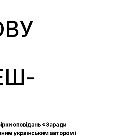
ОВУ
ЕШ-
бірки оповідань «Заради
ним українським автором і