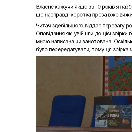
Власне кажучи якщо за 10 років я назби
що насправді коротка проза вже вижила 
Читач здебільшого віддає перевагу ро
Оповідання які увійшли до цієї збірки 
мною написана чи занотована. Оскільк
було перередагувати, тому ця збірка 