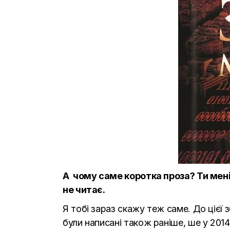
А чому саме коротка проза? Ти мені 
не читає.
Я тобі зараз скажу теж саме. До цієї з
були написані також раніше, ше у 2014