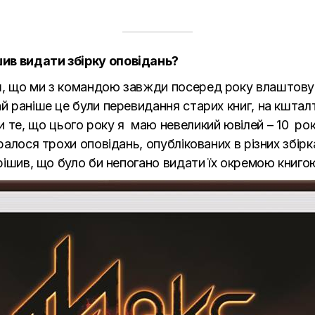
ив видати збірку оповідань?
ш, що ми з командою завжди посеред року влаштовує
ай раніше це були перевидання старих книг, на кштал
е, що цього року я маю невеликий ювілей – 10 рокі
иралося трохи оповідань, опублікованих в різних збір
ирішив, що було би непогано видати їх окремою книго