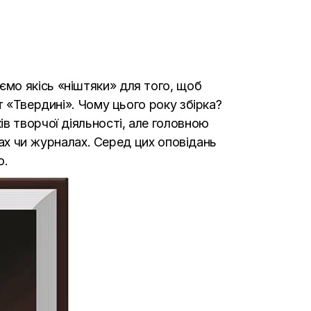
мо якісь «ніштяки» для того, щоб
т «Твердині». Чому цього року збірка?
в творчої діяльності, але головною
ках чи журналах. Серед цих оповідань
ю.