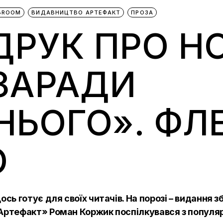
IBROOM
ВИДАВНИЦТВО АРТЕФАКТ
ПРОЗА
ДРУК ПРО Н
ЗАРАДИ
НЬОГО». ФЛ
’Ю
ь готує для своїх читачів. На порозі – видання з
Артефакт» Роман Коржик поспілкувався з популяр