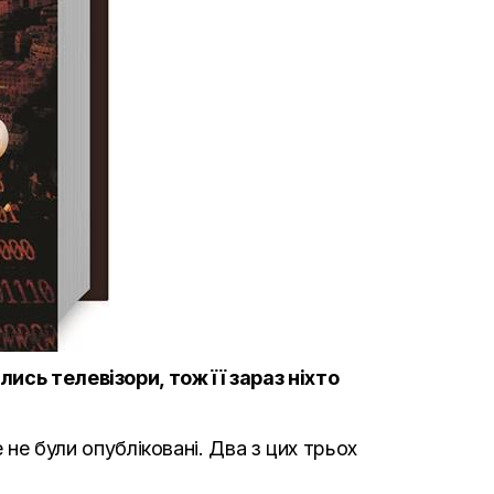
ись телевізори, тож її зараз ніхто
 не були опубліковані. Два з цих трьох