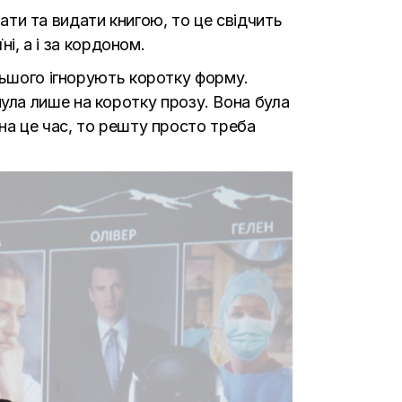
вати та видати книгою, то це свідчить
і, а і за кордоном.
льшого ігнорують коротку форму.
ягнула лише на коротку прозу. Вона була
на це час, то решту просто треба