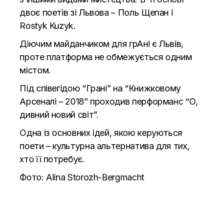
двоє поетів зі Львова –
Поль Щепан
і
Rostyk Kuzyk
.
Діючим майданчиком для грАні є Львів,
проте платформа не обмежується одним
містом.
Під співегідою “Грані” на “Книжковому
Арсеналі – 2018” проходив перформанс “О,
дивний новий світ”.
Одна із основних ідей, якою керуються
поети – культурна альтернатива для тих,
хто її потребує.
Фото:
Alina Storozh-Bergmacht