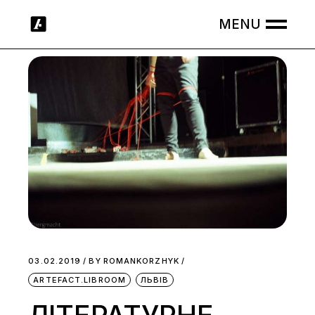
Skip
to
the
content
03.02.2019
BY
ROMANKORZHYK
ARTEFACT.LIBROOM
ЛЬВІВ