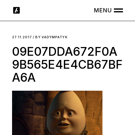
Skip
to
the
content
27.11.2017
BY
VADYMPATYK
09E07DDA672F0A
9B565E4E4CB67BF
A6A