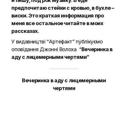
и пишу, под рок музыку. В еде
предпочитаю стейки с кровью, в бухле –
виски. Это краткая информация про
меня все остальное читайте в моих
рассказах.
У видавництві “Артефакт” публікуємо
оповідання Джонні Волоха “
Вечеринка в
аду с лицемерными чертями”
Вечеринка в аду с лицемерными
чертями