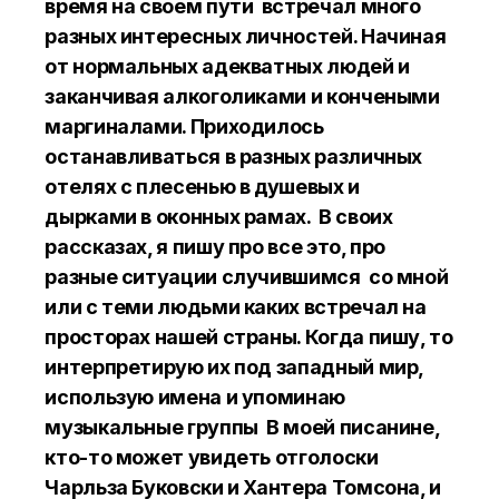
время на своем пути встречал много
разных интересных личностей. Начиная
от нормальных адекватных людей и
заканчивая алкоголиками и кончеными
маргиналами. Приходилось
останавливаться в разных различных
отелях с плесенью в душевых и
дырками в оконных рамах. В своих
рассказах, я пишу про все это, про
разные ситуации случившимся со мной
или с теми людьми каких встречал на
просторах нашей страны. Когда пишу, то
интерпретирую их под западный мир,
использую имена и упоминаю
музыкальные группы В моей писанине,
кто-то может увидеть отголоски
Чарльза Буковски и Хантера Томсона, и