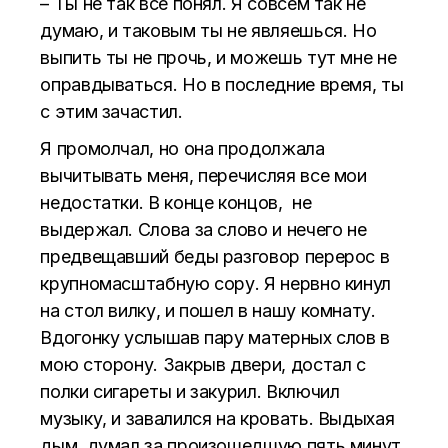
– Ты не так все понял. Я совсем так не
думаю, и таковым ты не являешься. Но
выпить ты не прочь, и можешь тут мне не
оправдываться. Но в последние время, ты
с этим зачастил.
Я промолчал, но она продолжала
вычитывать меня, перечисляя все мои
недостатки. В конце концов, не
выдержал. Слова за слово и нечего не
предвещавший беды разговор перерос в
крупномасштабную сору. Я нервно кинул
на стол вилку, и пошел в нашу комнату.
Вдогонку услышав пару матерных слов в
мою сторону. Закрыв двери, достал с
полки сигареты и закурил. Включил
музыку, и завалился на кровать. Выдыхая
дым, думал за произошедшую пять минут