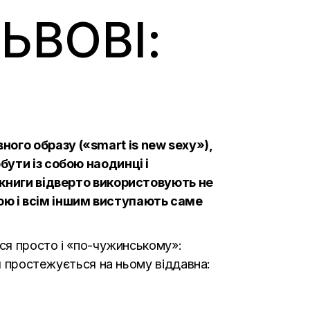
ЬВОВІ:
ого образу («smart is new sexy»),
бути із собою наодинці і
о книги відверто використовують не
ю і всім іншим виступають саме
ься просто і «по-чужинському»:
ія простежується на ньому віддавна: