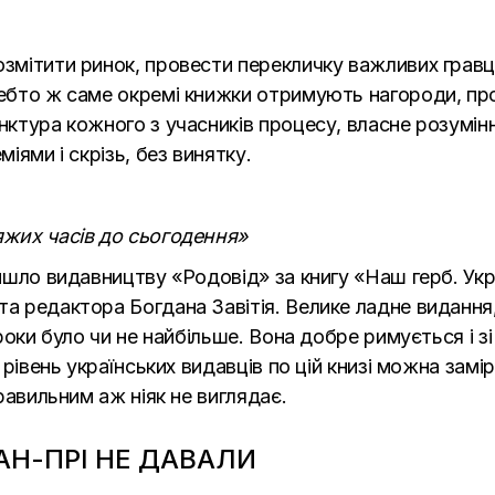
змітити ринок, провести перекличку важливих гравців,
чебто ж саме окремі книжки отримують нагороди, про
юнктура кожного з учасників процесу, власне розумін
міями і скрізь, без винятку.
яжих часів до сьогодення»
ійшло видавництву «Родовід» за книгу «Наш герб. Укр
та редактора Богдана Завітія. Велике ладне видання,
 роки було чи не найбільше. Вона добре римується і зі 
й рівень українських видавців по цій книзі можна замі
правильним аж ніяк не виглядає.
РАН-ПРІ НЕ ДАВАЛИ