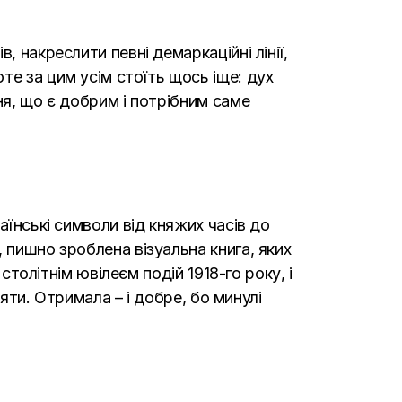
 накреслити певні демаркаційні лінії,
те за цим усім стоїть щось іще: дух
ня, що є добрим і потрібним саме
аїнські символи від княжих часів до
 пишно зроблена візуальна книга, яких
столітнім ювілеєм подій 1918-го року, і
ряти. Отримала – і добре, бо минулі