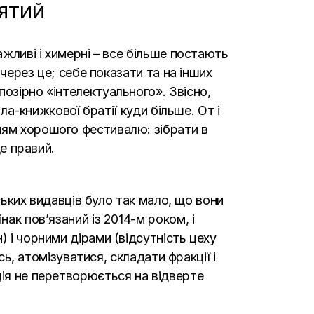
’ЯТИЙ
ажливі і химерні – все більше постають
 через це; себе показати та на інших
озірно «інтелектуального». Звісно,
ола-книжкової братії куди більше. От і
ням хорошого фестивалю: зібрати в
де правий.
нських видавців було так мало, що вони
ак пов’язаний із 2014-м роком, і
) і чорними дірами (відсутність цеху
сь, атомізуватися, складати фракції і
ція не перетворюється на відверте