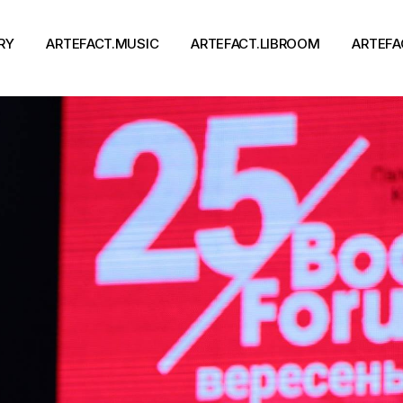
RY
ARTEFACT.MUSIC
ARTEFACT.LIBROOM
ARTEFA
Виконавці
Книги
Альбоми
Письменники
Концерти
Події
тя