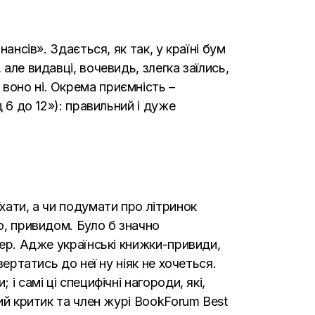
ансів». Здається, як так, у країні бум
але видавці, вочевидь, злегка заїлись,
воно ні. Окрема приємність –
 6 до 12»): правильний і дуже
хати, а чи подумати про літринок
ю, привидом. Було б значно
мер. Адже українські книжки-привиди,
ертатись до неї ну ніяк не хочеться.
і самі ці специфічні нагороди, які,
ний критик та член журі BookForum Best