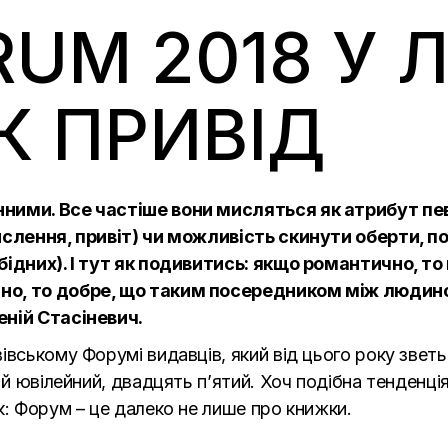
UM 2018 У Л
К ПРИВІД
ними. Все частіше вони мисляться як атрибут певн
ислення, привіт) чи можливість скинути оберти, по
бідних). І тут як подивитись: якщо романтично, т
но, то добре, що таким посередником між людино
еній Стасіневич.
івському Форумі видавців, який від цього року звет
е й ювілейний, двадцять п’ятий. Хоч подібна тенденц
к: Форум – це далеко не лише про книжки.