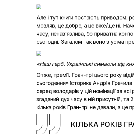
Але і тут книги постають приводом: ро
мовляв, це добре, а це вже/ще ні. На
часу, ненав’язлива, бо приватна кон’
сьогодні. Загалом так воно з усіма пре
«Наш герб. Українські символи від кн
Отже, премії. Гран-прі цього року від
сьогодення» історика Андрія Гречила 
серед володарів у цій номінації за всі
згаданий дух часу в ній присутній, та 
кілька років Гран-прі не давали, а це 
КІЛЬКА РОКІВ Г