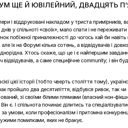
УМ ЩЕ Й ЮВІЛЕЙНИЙ, ДВАДЦЯТЬ П
ери і віддруковані накладом у триста примірників, в
днів у спільноті «своїх», мало спати і не переживати
ок побіжної приналежності до чогось хай би навіть п
але їх на Форумі кілька сотень, а відвідувачів і довк
однорідна. Хтось скаже, що це і є найпершим завдан
 відвідувачів, а саме специфічне community; і він бу
ієї цієї історії (тобто чверть століття тому), украї
к пройшло два десятиліття, відбувся ривок, так чи ін
ваний, зі своїми білими плямами (власний нон-фікшн
 Він є. І спільнота починає ділитись та спеціалізувати
 за умови, коли професіоналізм і притомна конкурен
чужими помилками, яких не бракує.