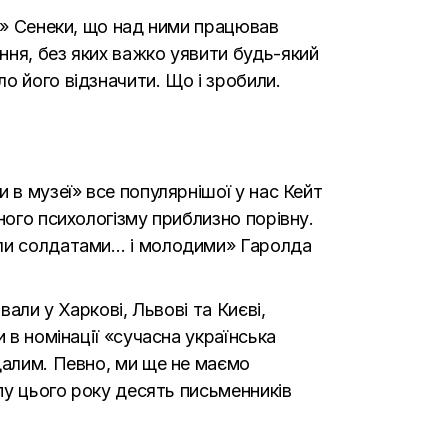
ія» Сенеки, що над ними працював
ння, без яких важко уявити будь-який
о його відзначити. Що і зробили.
 в музеї» все популярнішої у нас Кейт
ного психологізму приблизно порівну.
ули солдатами… і молодими» Гаролда
али у Харкові, Львові та Києві,
 в номінації «сучасна українська
далим. Певно, ми ще не маємо
ипу цього року десять письменників