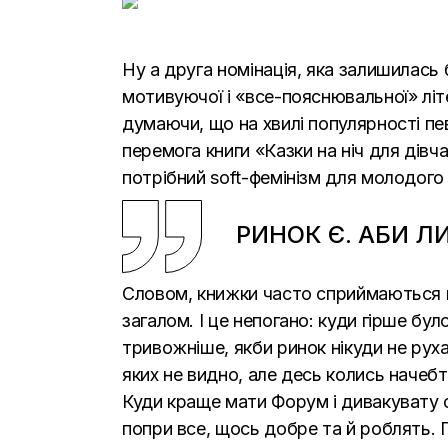
Ну а друга номінація, яка залишилась б
мотивуючої і «все-пояснювальної» літе
думаючи, що на хвилі популярності пе
перемога книги «Казки на ніч для дівч
потрібний soft-фемінізм для молодого 
РИНОК Є. АБИ Л
Словом, книжки часто сприймаються нин
загалом. І це непогано: куди гірше бу
тривожніше, якби ринок нікуди не руха
яких не видно, але десь колись начебт
Куди краще мати Форум і дивакувату спі
попри все, щось добре та й роблять. П