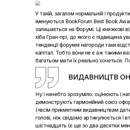
У такій, загалом нормальній і продукт
іменуються BookForum Best Book Award.
залишається на Форумі. Ці книжкові ві
хіба Гран-прі, до якого є підвищена ув
тенденції форумні нагороди таки відс
капітал. Тобто вони не є аж такими 
багатьом мати їх реально хочеться. П
ВИДАВНИЦТВ ОН
Ну і начебто зрозуміло: оцінюють і на
демонструють гармонійний союз оформл
(«всім прикметним видавництвам дати 
голові, ніж свідомо артикулюється і вт
шістнадцять
(є ще зо два десятки мен