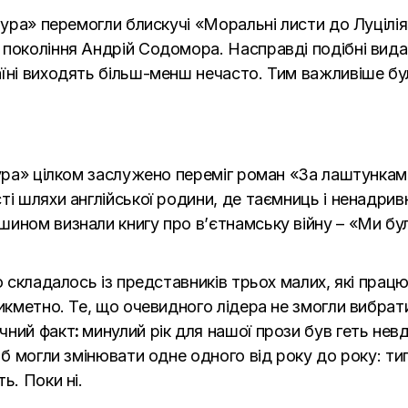
атура» перемогли блискучі «Моральні листи до Луціл
покоління Андрій Содомора. Насправді подібні вида
їні виходять більш-менш нечасто. Тим важливіше бул
тура» цілком заслужено переміг роман «За лаштунками
ті шляхи англійської родини, де таємниць і ненадрив
шином визнали книгу про в’єтнамську війну – «Ми б
о складалось із представників трьох малих, які працюв
икметно. Те, що очевидного лідера не змогли вибрати
чний факт
:
минулий рік для нашої прози був геть нев
 б могли змінювати одне одного від року до року: т
ь. Поки ні.