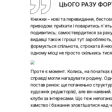
ЦЬОГО РАЗУ ФОР
Книжки – нові та перевидання, бестсел
приводом: приїхати і поваритись п`ять 
подивитись; самоствердитися за рахун
видавці також і гроші тут заробляють, 
формується спільнота, строката й не
одному місці не просто скількись тисяч
Проте є момент. Колись, на початках вс
справді могли нагадувати родину. Одна
постав ринок: ще поганенько структуро
художніх редакторів), але він наявний.
клуби за інтересами. Що теж непогано
хамство і бажання зловтішатися над 