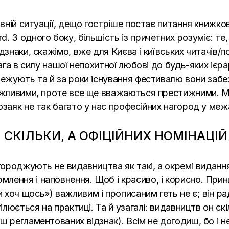
ивній ситуації, дещо гостріше постає питання книжко
 З одного боку, більшість із причетних розуміє: те
дзнаки, скажімо, вже для Києва і київських читачів/п
ага в силу нашої непохитної любові до будь-яких ієрар
тежують та й за роки існування фестивалю вони забе
важливими, проте все ще вважаються престижними. М
озаяк не так багато у нас професійних нагород у меж
 СКІЛЬКИ, А ОФІЦІЙНИХ НОМІНАЦІ
городжують не видавництва як такі, а окремі видання
ення і наповнення. Щоб і красиво, і корисно. Прин
хоч щось») важливим і прописаним геть не є; він р
ілюється на практиці. Та й узагалі: видавництв он скі
ш регламентованих відзнак). Всім не догодиш, бо і не