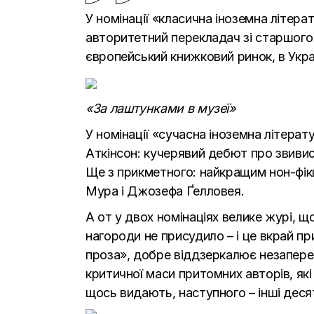
У номінації «класична іноземна літер
авторитетний перекладач зі старшого 
європейський книжковий ринок, в Укра
«За лаштунками в музеї»
У номінації «сучасна іноземна літера
Аткінсон: кучерявий дебют про звивис
Ще з прикметного: найкращим нон-фік
Мура і Джозефа Ґелловея.
А от у двох номінаціях велике журі, щ
нагороди не присудило – і це вкрай пр
проза», добре віддзеркалює незапере
критичної маси притомних авторів, які
щось видають, наступного – інші десят