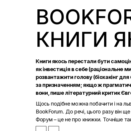
BOOKFOR
КНИГИ Я
Книги якось перестали бути самоцін
як інвестиція в себе (раціональне м
розвантажити голову (біохакінг для 
за призначенням; якщо ж прагматич
вони, пише літературний критик
Євг
Щось подібне можна побачити і на льв
BookForum. До речі, цього разу він щ
Форум – це не про книжки. Точніше та