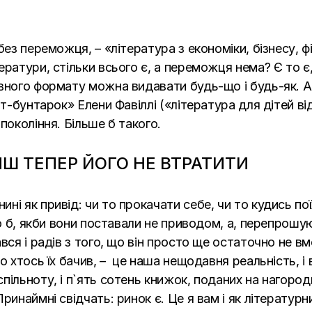
ез переможця, – «література з економіки, бізнесу, фін
ратури, стільки всього є, а переможця нема? Є то є, 
вного формату можна видавати будь-що і будь-як. А 
ат-бунтарок» Елени Фавіллі («література для дітей від
покоління. Більше б такого.
ИШ ТЕПЕР ЙОГО НЕ ВТРАТИТИ
і як привід: чи то прокачати себе, чи то кудись пої
ло б, якби вони поставали не приводом, а, перепрошу
вся і радів з того, що він просто ще остаточно не в
о хтось їх бачив, – це наша нещодавня реальність, і в
льноту, і п`ять сотень книжок, поданих на нагороди; 
ринаймні свідчать: ринок є. Це я вам і як літератур