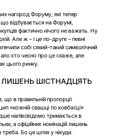
вих нагород Форуму, які тепер
, що відбувається на Форумі,
окупців фактично нічого не важать. Ну
хій. Але ж – і це по-друге – певні
зпечили собі сякий-такий символічний
ало хто чесно про це скаже, але
ах цього ринку.
Й ЛИШЕНЬ ШІСТНАДЦЯТЬ
, що в правильній пропорції
цип «кожній свашці по ковбасці»
адше напівсвідомо тримається в
льки, а офіційних номінацій лишень
 треба. Бо це шлях у нікуди.