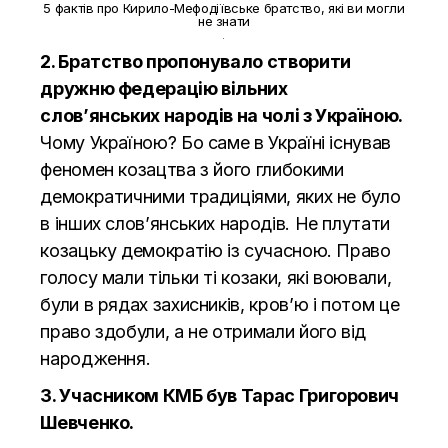
5 фактів про Кирило-Мефодіївське братство, які ви могли
не знати
2. Братство пропонувало створити
дружню федерацію вільних
слов’янських народів на чолі з Україною.
Чому Україною? Бо саме в Україні існував
феномен козацтва з його глибокими
демократичними традиціями, яких не було
в інших слов’янських народів. Не плутати
козацьку демократію із сучасною. Право
голосу мали тільки ті козаки, які воювали,
були в рядах захисників, кров’ю і потом це
право здобули, а не отримали його від
народження.
3. Учасником КМБ був Тарас Григорович
Шевченко.