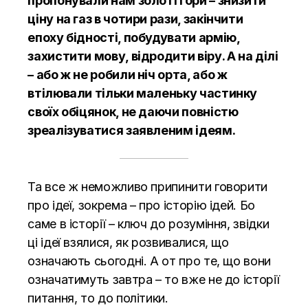
пропонували нам золоті гори – знизити
ціну на газ в чотири рази, закінчити
епоху бідності, побудувати армію,
захистити мову, відродити віру. А на ділі
– або ж не робили ніч орта, або ж
втілювали тільки маленьку частинку
своїх обіцянок, не даючи повністю
зреалізуватися заявленим ідеям.
Та все ж неможливо припинити говорити
про ідеї, зокрема – про історію ідей. Бо
саме в історії – ключ до розуміння, звідки
ці ідеї взялися, як розвивалися, що
означають сьогодні. А от про те, що вони
означатимуть завтра – то вже не до історії
питання, то до політики.