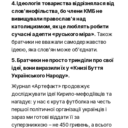
4. Ідеологія товариства відрізнялася від
слов’янофільства, бо члени КМБ не
вивищували православ’я над
католицизмом, як це люблять робити
сучасні адепти «руського міра».
Також
братчики не вважали самодержавство
ідеєю, яка слов’ян може об’єднати.
5. Братчики не просто тринділи про свої
ідеї, вони виразили їх у «Книзі Буття
Українського Народу».
Журнал «Артефакт» продовжує
досліджувати ідеї Кирило-мефодіївців та
нагадує: у нас є крута футболка на честь
першої політичної організації українців і
зараз ми готові віддати її за
суперзнижкою – не 450 гривень, а всього