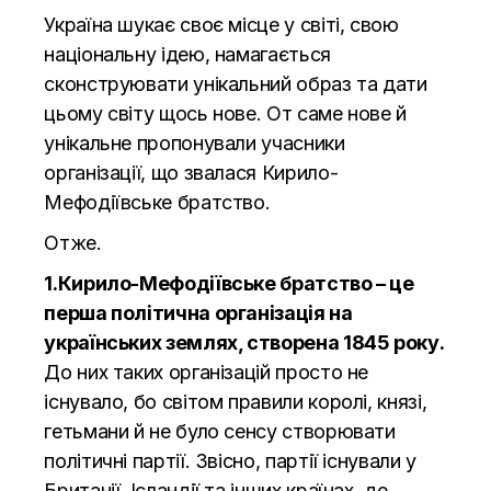
Україна шукає своє місце у світі, свою
національну ідею, намагається
сконструювати унікальний образ та дати
цьому світу щось нове. От саме нове й
унікальне пропонували учасники
організації, що звалася Кирило-
Мефодіївське братство.
Отже.
1.Кирило-Мефодіївське братство – це
перша політична організація на
українських землях, створена 1845 року.
До них таких організацій просто не
існувало, бо світом правили королі, князі,
гетьмани й не було сенсу створювати
політичні партії. Звісно, партії існували у
Британії, Ісландії та інших країнах, де