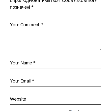
оприлюднюватиметься.
Обов’язкові поля
позначені
*