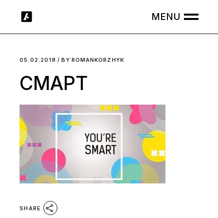
Skip
to
the
content
05.02.2019
BY
ROMANKORZHYK
СМАРТ
SHARE