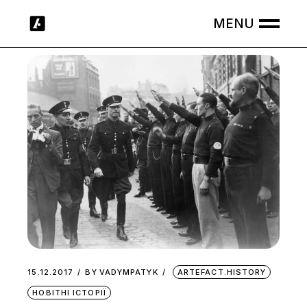
Skip
to
the
content
15.12.2017
BY
VADYMPATYK
ARTEFACT.HISTORY
НОВІТНІ ІСТОРІЇ