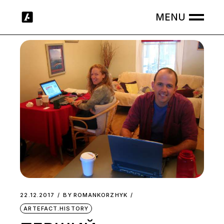
Skip
to
the
content
22.12.2017
BY
ROMANKORZHYK
ARTEFACT.HISTORY