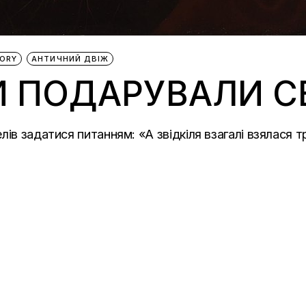
TORY
АНТИЧНИЙ ДВІЖ
 ПОДАРУВАЛИ СВ
ів задатися питанням: «А звідкіля взагалі взялася т