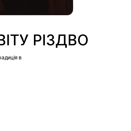
ІТУ РІЗДВО
радиція в