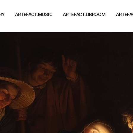
RY
ARTEFACT.MUSIC
ARTEFACT.LIBROOM
ARTEFA
Виконавці
Книги
Альбоми
Письменники
Концерти
Події
тя