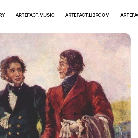
RY
ARTEFACT.MUSIC
ARTEFACT.LIBROOM
ARTEFA
Виконавці
Книги
Альбоми
Письменники
Концерти
Події
тя