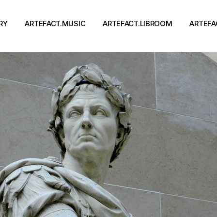
RY
ARTEFACT.MUSIC
ARTEFACT.LIBROOM
ARTEFA
Виконавці
Книги
Альбоми
Письменники
Концерти
Події
тя