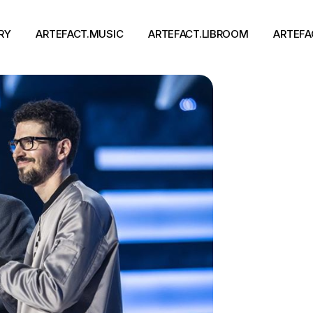
RY
ARTEFACT.MUSIC
ARTEFACT.LIBROOM
ARTEFA
Виконавці
Книги
Альбоми
Письменники
Концерти
Події
тя