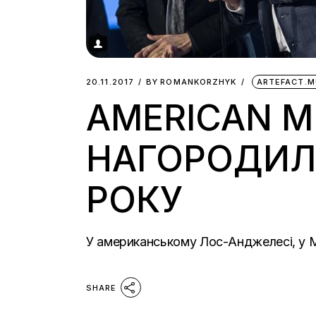
20.11.2017
BY
ROMANKORZHYK
ARTEFACT.M
AMERICAN M
НАГОРОДИЛ
РОКУ
У американському Лос-Анджелесі, у Mi
SHARE