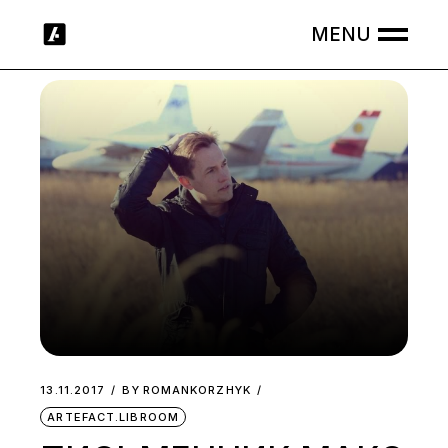
Skip
to
the
content
13.11.2017
BY
ROMANKORZHYK
ARTEFACT.LIBROOM