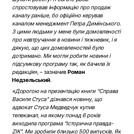
спростовував інформацію про продаж
каналу раніше, бо офіційно керував
каналом менеджмент Петра Димінського.
З цими людьми у мене були домовленості
про невтручання в новини і тижневик, і я
дякую, що цих домовленостей було
дотримано. Ми могли робити новини і
підсумкову програму так, як бачила їх
редакція»
, –
зазначив
Роман
Недзельський
.
«Дорогою на презентацію книги “Справа
Василя Стуса” дізнався новину, що
адвокат Стуса Медведчук купив
телеканал, на якому понад 6 років
виходила програма “Історична правда-
ZIK”. Ми зробили близько 500 випусків. Як