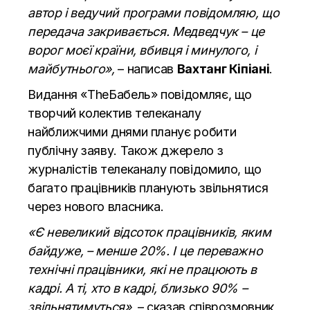
автор і ведучий програми повідомляю, що
передача закривається. Медведчук – це
ворог моєї країни, вбивця і минулого, і
майбутнього»,
–
написав
Вахтанг Кіпіані
.
Видання «TheБабель»
повідомляє
, що
творчий колектив телеканалу
найближчими днями планує робити
публічну заяву. Також джерело з
журналістів телеканалу повідомило, що
багато працівників планують звільнятися
через нового власника.
«Є невеликий відсоток працівників, яким
байдуже, – менше 20%. І це переважно
технічні працівники, які не працюють в
кадрі. А ті, хто в кадрі, близько 90% –
звільнятимуться»
, – сказав співрозмовник