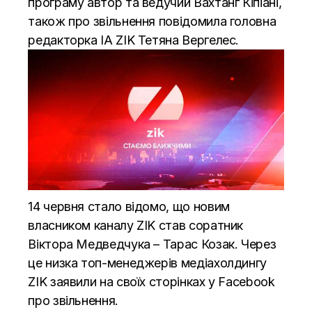
програму автор та ведучий Вахтанг Кіпіані,
також про звільнення повідомила головна
редакторка ІА ZIK Тетяна Вергелес.
14 червня стало відомо, що
новим
власником каналу ZIK
став соратник
Віктора Медведчука – Тарас Козак. Через
це низка топ-менеджерів медіахолдингу
ZIK заявили на своїх сторінках у Facebook
про звільнення.