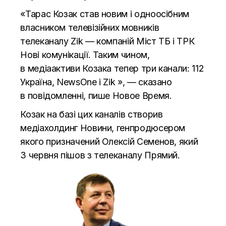
«Тарас Козак став новим і одноосібним
власником телевізійних мовників
телеканалу Zik — компаній Міст ТБ і ТРК
Нові комунікації. Таким чином,
в медіаактиви Козака тепер три канали: 112
Україна, NewsOne і Zik », — сказано
в повідомленні, пише
Новое Время.
Козак на базі цих каналів створив
медіахолдинг Новини, генпродюсером
якого призначений Олексій Семенов, який
3 червня пішов з телеканалу Прямий.