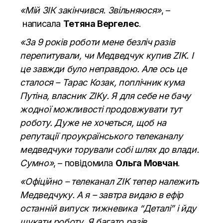
«Мій ЗІК закінчився. Звільняюся»
, –
написала
Тетяна Вергелес
.
«За 9 років роботи мене безліч разів
перепитували, чи Медведчук купив ZIK. І
це завжди було неправдою. Але ось це
сталося – Тарас Козак, поплічник кума
Путіна, власник ZIKу. Я для себе не бачу
жодної можливості продовжувати тут
роботу. Дуже не хочеться, щоб на
репутації проукраїнського телеканалу
медведчуки торували собі шлях до влади.
Сумно»
, –
повідомила
Ольга Мовчан
.
«Офіційно – телеканал ZIK тепер належить
Медведчуку. А я – завтра видаю в ефір
останній випуск тижневика “Деталі” і йду
шукати роботу. Я багато разів