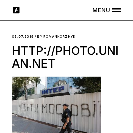
Skip
to
the
content
05.07.2019
BY
ROMANKORZHYK
HTTP://PHOTO.UNI
AN.NET