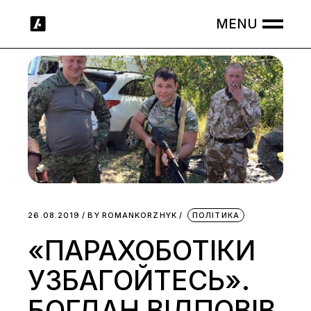
Skip
to
the
content
26.08.2019
BY
ROMANKORZHYK
ПОЛІТИКА
«ПАРАХОБОТІКИ
УЗБАГОЙТЕСЬ».
БОГДАН ВІДПОВІВ