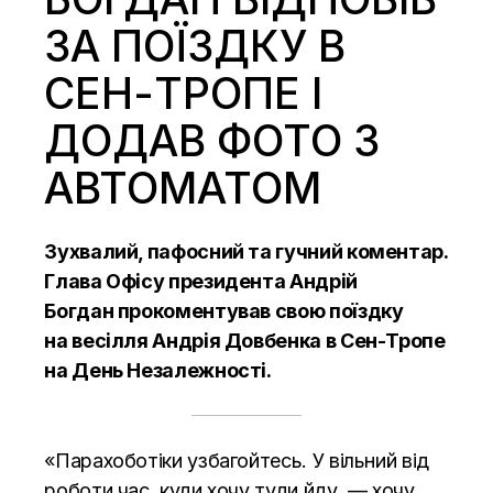
ЗА ПОЇЗДКУ В
СЕН-ТРОПЕ І
ДОДАВ ФОТО З
АВТОМАТОМ
Зухвалий, пафосний та гучний коментар.
Глава Офісу президента Андрій
Богдан прокоментував свою поїздку
на весілля Андрія Довбенка в Сен-Тропе
на День Незалежності.
«Парахоботіки узбагойтесь. У вільний від
роботи час, куди хочу туди йду, — хочу