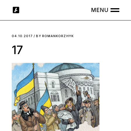
Skip
to
the
content
04.10.2017
BY
ROMANKORZHYK
17