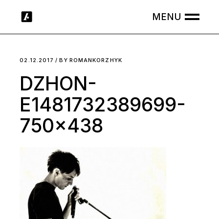
Skip
to
the
content
02.12.2017
BY
ROMANKORZHYK
DZHON-
E1481732389699-
750×438