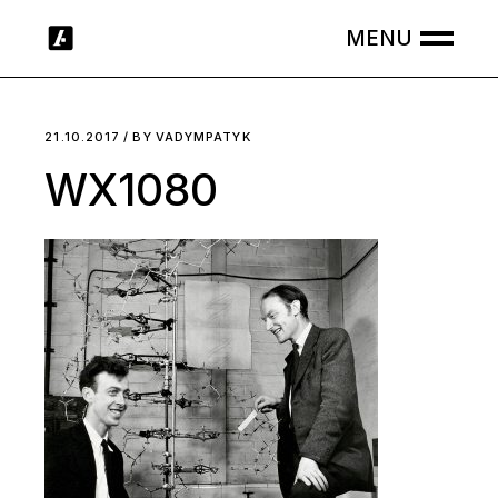
Skip
to
the
content
21.10.2017
BY
VADYMPATYK
WX1080