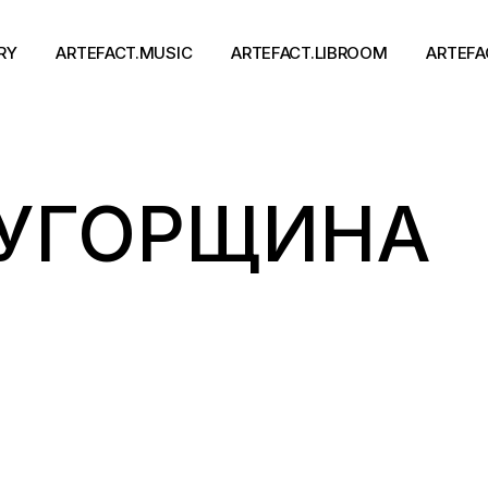
RY
ARTEFACT.MUSIC
ARTEFACT.LIBROOM
ARTEFA
Виконавці
Книги
 УГОРЩИНА
Альбоми
Письменники
Концерти
Події
тя