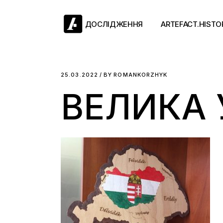
Skip
to
the
ДОСЛІДЖЕННЯ
ARTEFACT.HISTO
content
Античний двіж
25.03.2022
BY
ROMANKORZHYK
ВЕЛИКА
Такі середні віки
Ранній модерн
Довге ХІХ століт
Новітні історії