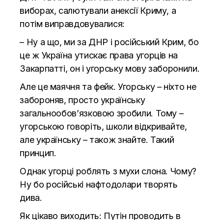
виборах, салютували анексії Криму, а
потім виправдовувалися:
– Ну а що, ми за ДНР і російський Крим, бо
це ж Україна утискає права угорців на
Закарпатті, он і угорську мову заборонили.
Але це маячня та фейк. Угорську – ніхто не
забороняв, просто українську
загальнообов’язковою зробили. Тому –
угорською говоріть, школи відкривайте,
але українську – також знайте. Такий
принцип.
Однак угорці роблять з мухи слона. Чому?
Ну бо російські нафтодолари творять
дива.
Як цікаво виходить: Путін проводить в