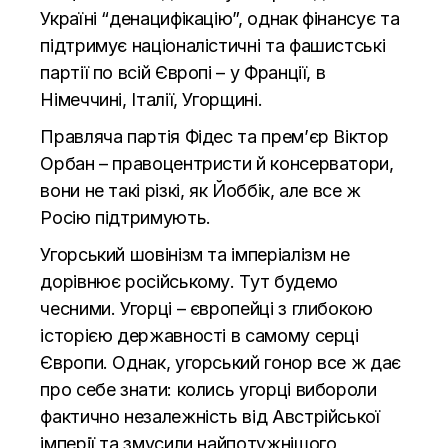
Україні “денацифікацію”, однак фінансує та
підтримує націоналістичні та фашистські
партії по всій Європі – у Франції, в
Німеччині, Італії, Угорщині.
Правляча партія Фідес та прем’єр Віктор
Орбан – правоцентристи й консерватори,
вони не такі різкі, як Йоббік, але все ж
Росію підтримують.
Угорський шовінізм та імперіалізм не
дорівнює російському. Тут будемо
чесними. Угорці – європейці з глибокою
історією державності в самому серці
Європи. Однак, угорський гонор все ж дає
про себе знати: колись угорці вибороли
фактично незалежність від Австрійської
імперії та змусили найпотужнішого