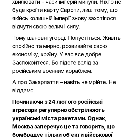
хвилювати – часи імперій минули. Ніхто не
буде кроїти карту Європи, лиш тому, що
якійсь колишній імперії знову захотілося
відчути свою велич і силу.
Тому шановні угорці. Попустіться. Живіть
спокійно та мирно, розвивайте свою
економіку, країну. У вас все добре.
Заспокойтеся. Бо підете вслід за
російським воєнним кораблем.
А про Закарпаття – навіть не мрійте. Не
віддамо.
Починаючи з 24 лютого російські
агресори регулярно обстрілюють
українські міста ракетами. Однак,
Москва заперечує це та говорить, що
бомбрадує тільки об’єкти військової