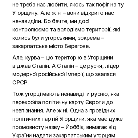
не треба нас любити, якось так пофіг на ту
Угорщину. Але ж ні – вони відкрито нас
ненавиділи. Бо бачте, ми досі
контролюємо та володіємо території, які
колись були угорськими, зокрема –
закарпатське місто Берегове.
Але, курва – цю територію в Угорщини
віджав Сталін. А Сталін – це русня, лідер
модерної російської імперії, що звалася
СРСР.
Тож угорці мають ненавидіти русню, яка
перекроїла політичну карту Європи до
невпізнання. Але ж ні. Одна з провідних
політичних партій Угорщини, яка має дуже
промовисту назву – Йоббік, вимагає від
України надати закарпатським угорцям