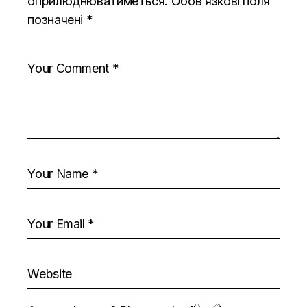
оприлюднюватиметься.
Обов’язкові поля
позначені
*