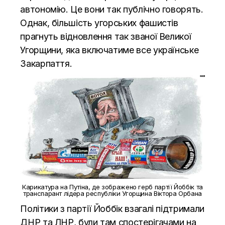
автономію. Це вони так публічно говорять.
Однак, більшість угорських фашистів
прагнуть відновлення так званої Великої
Угорщини, яка включатиме все українське
Закарпаття.
Карикатура на Путіна, де зображено герб партії Йоббік та
транспарант лідера республіки Угорщина Віктора Орбана
Політики з партії Йоббік взагалі підтримали
ДНР та ЛНР, були там спостерігачами на