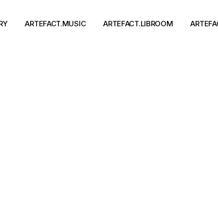
RY
ARTEFACT.MUSIC
ARTEFACT.LIBROOM
ARTEFA
Виконавці
Книги
Альбоми
Письменники
Концерти
Події
тя