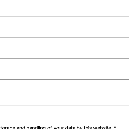
storage and handling of your data by this website.
*