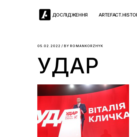
Skip
to
the
ДОСЛІДЖЕННЯ
ARTEFACT.HISTO
content
Античний двіж
05.02.2022
BY
ROMANKORZHYK
УДАР
Такі середні віки
Ранній модерн
Довге ХІХ століт
Новітні історії