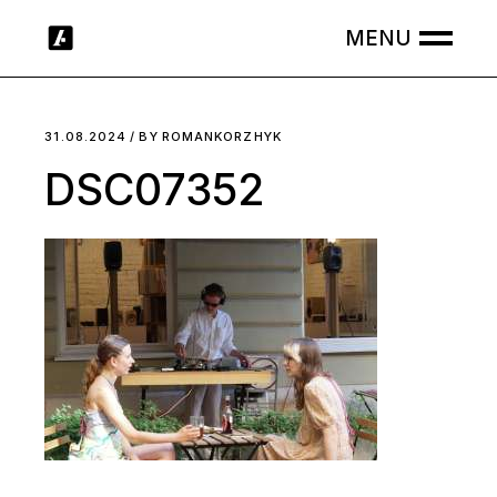
Skip
to
the
content
31.08.2024
BY
ROMANKORZHYK
DSC07352