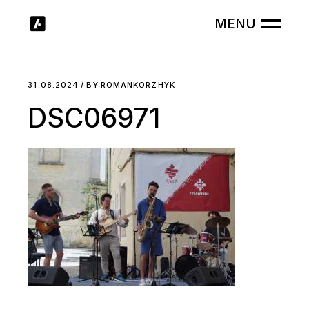
Skip
to
the
content
31.08.2024
BY
ROMANKORZHYK
DSC06971