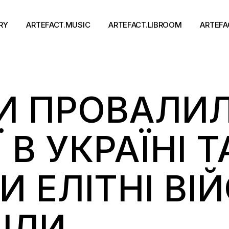
RY
ARTEFACT.MUSIC
ARTEFACT.LIBROOM
ARTEFA
Виконавці
Книги
И ПРОВАЛИЛ
Альбоми
Письменники
Концерти
Події
тя
 В УКРАЇНІ Т
И ЕЛІТНІ ВІ
ІЛИ