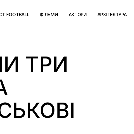
CT FOOTBALL
ФІЛЬМИ
АКТОРИ
АРХІТЕКТУРА
И ТРИ
А
ЙСЬКОВІ