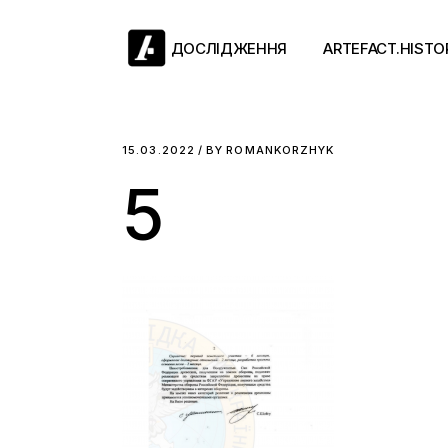
Skip
to
the
ДОСЛІДЖЕННЯ
ARTEFACT.HISTO
content
Античний двіж
15.03.2022
BY
ROMANKORZHYK
5
Такі середні віки
Ранній модерн
Довге ХІХ століт
Новітні історії