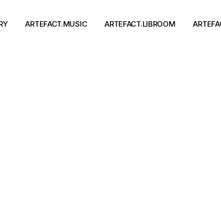
RY
ARTEFACT.MUSIC
ARTEFACT.LIBROOM
ARTEFA
Виконавці
Книги
Альбоми
Письменники
Концерти
Події
тя