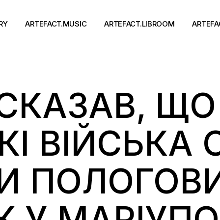
RY
ARTEFACT.MUSIC
ARTEFACT.LIBROOM
ARTEFA
Виконавці
Книги
СКАЗАВ, ЩО
Альбоми
Письменники
Концерти
Події
тя
КІ ВІЙСЬКА
И ПОЛОГОВ
 У МАРІУПО