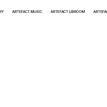
RY
ARTEFACT.MUSIC
ARTEFACT.LIBROOM
ARTEFA
Виконавці
Книги
Альбоми
Письменники
Концерти
Події
тя