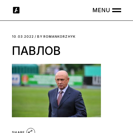
Skip
to
the
content
10.03.2022
BY
ROMANKORZHYK
ПАВЛОВ
SHARE