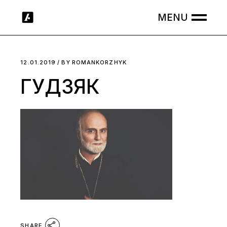
Skip
to
the
content
12.01.2019
BY
ROMANKORZHYK
ГУДЗЯК
SHARE