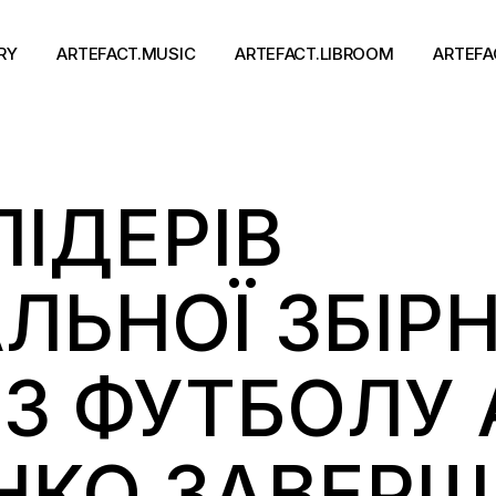
RY
ARTEFACT.MUSIC
ARTEFACT.LIBROOM
ARTEFA
Виконавці
Книги
ЛІДЕРІВ
Альбоми
Письменники
Концерти
Події
тя
ЛЬНОЇ ЗБІРН
 З ФУТБОЛУ
НКО ЗАВЕРШ