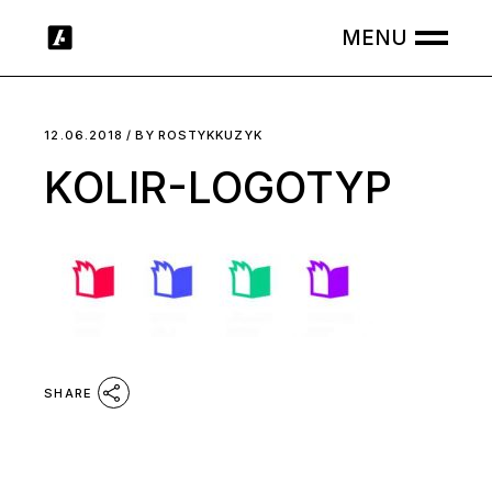
Skip
to
the
content
12.06.2018
BY
ROSTYKKUZYK
KOLIR-LOGOTYP
SHARE