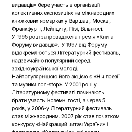
видавців» бере участь в організації
колективних експозиціях на міжнародних
книжкових ярмарках у Варшаві, Москві,
Франкфурті, Лейпцигу, Пізі, Вільнюсі.
У 1995 році запроваджена премія
«Книга
Форуму видавців»
. У 1997 від Форуму
відокремлюється
Літературний фестиваль
,
надзвичайно популярний серед
західноукраїнської молоді.
Найпопулярнішою його акцією є «Ніч поезії
та музики non-stop». У 2001 році у
Літературному фестивалі починають
брати участь іноземні гості, а через 5
років, у 2006-у Літературний фестиваль
стає міжнародним. 2007 рік став початком
конкурсу «Найкращий читач України» і