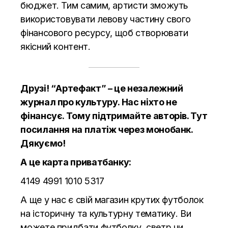
бюджет. Тим самим, артисти зможуть
використовувати левову частину свого
фінансового ресурсу, щоб створювати
якісний контент.
Друзі! “Артефакт” – це незалежний
журнал про культуру. Нас ніхто не
фінансує. Тому підтримайте авторів.
Тут
посилання на платіж через монобанк.
Дякуємо!
А це карта приватбанку:
4149 4991 1010 5317
А ще у нас є свій магазин крутих футболок
на історичну та культурну тематику. Ви
можете придбати футболку, светр чи