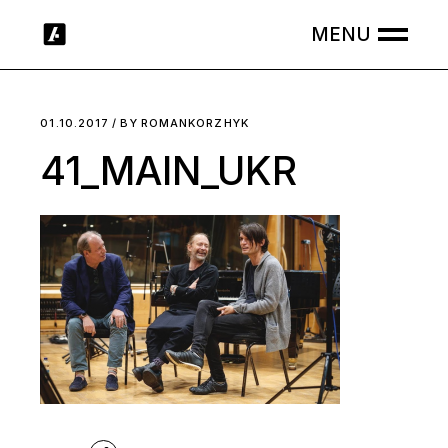
Skip
to
the
content
01.10.2017
BY
ROMANKORZHYK
41_MAIN_UKR