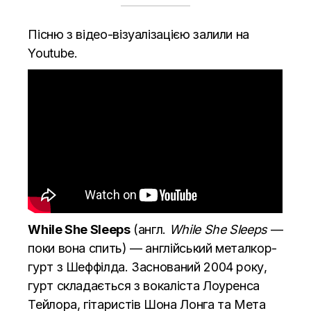
Пісню з відео-візуалізацією залили на
Youtube.
While She Sleeps
(
англ.
While She Sleeps
—
поки вона спить) — англійський
металкор
-
гурт з
Шеффілда
. Заснований 2004 року,
гурт складається з вокаліста Лоуренса
Тейлора, гітаристів Шона Лонга та Мета