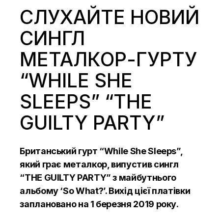
СЛУХАЙТЕ НОВИЙ
СИНГЛ
МЕТАЛКОР-ГУРТУ
“WHILE SHE
SLEEPS” “THE
GUILTY PARTY”
Британський гурт “While She Sleeps”,
який грає металкор, випустив сингл
“THE GUILTY PARTY” з майбутнього
альбому ‘So What?’. Вихід цієї платівки
заплановано на 1 березня 2019 року.