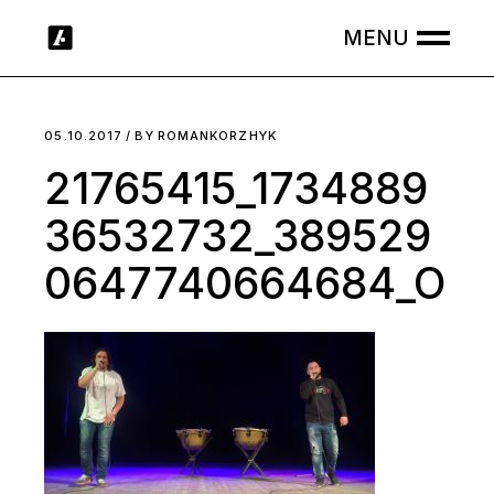
Skip
to
the
content
05.10.2017
BY
ROMANKORZHYK
21765415_1734889
36532732_389529
0647740664684_O