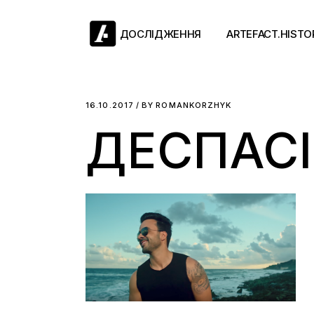
Skip
to
the
ДОСЛІДЖЕННЯ
ARTEFACT.HISTO
content
Античний двіж
16.10.2017
BY
ROMANKORZHYK
ДЕСПАС
Такі середні віки
Ранній модерн
Довге ХІХ століт
Новітні історії