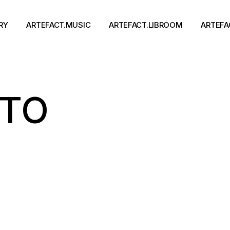
RY
ARTEFACT.MUSIC
ARTEFACT.LIBROOM
ARTEFA
Виконавці
Книги
ІТО
Альбоми
Письменники
Концерти
Події
тя