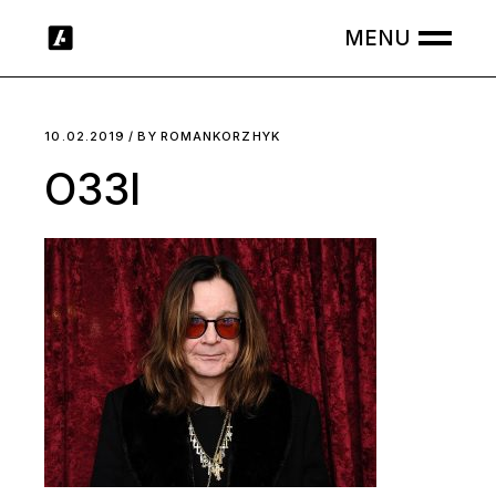
Skip
to
the
content
10.02.2019
BY
ROMANKORZHYK
ОЗЗІ