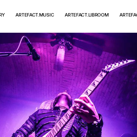
RY
ARTEFACT.MUSIC
ARTEFACT.LIBROOM
ARTEFA
Виконавці
Книги
Альбоми
Письменники
Концерти
Події
тя