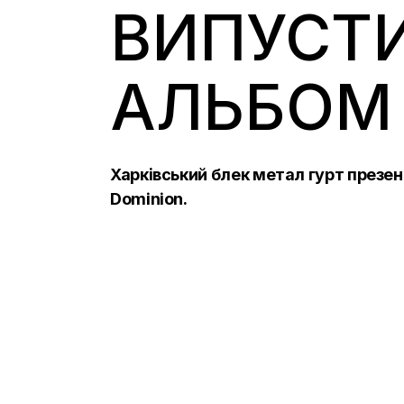
ВИПУСТИ
АЛЬБОМ
Харківський блек метал гурт презент
Dominion.