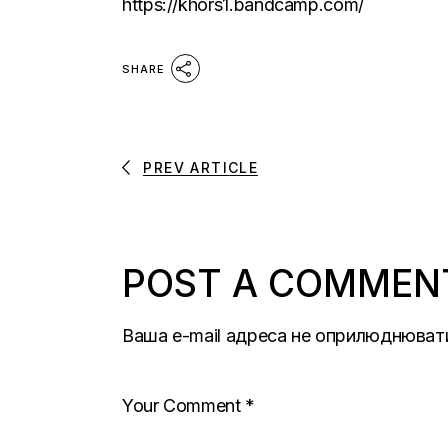
https://khors1.bandcamp.com/
SHARE
PREV ARTICLE
POST A COMMEN
Ваша e-mail адреса не оприлюднюват