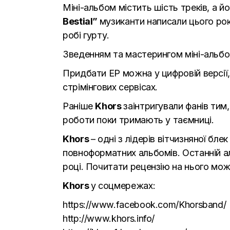
Міні-альбом містить шість треків, а 
Bestial”
музиканти написали цього рок
робі гурту.
Зведенням та мастерингом міні-альбо
Придбати EP можна у цифровій версії,
стрімінгових сервісах.
Раніше
Khors
заінтригували фанів тим
роботи поки тримають у таємниці.
Khors
– одні з лідерів вітчизняної бле
повноформатних альбомів. Останній аль
році. Почитати рецензію на нього мо
Khors
у соцмережах:
https://www.facebook.com/Khorsband/
http://www.khors.info/