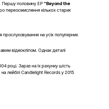
ин. Першу половину ЕР
“Beyond the
про переосмислення кількох старих
я прослуховування на усіх популярних
вавим відеокліпом. Однак деталі
004 році. Зараз на їх рахунку шість
а лейблі Candlelight Records у 2015