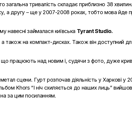
його загальна тривалість складає приблизно 38 хвил
у, а другу – ще у 2007-2008 роках, тобто мова йде 
му навесні займалася київська
Tyrant Studio.
 а також на компакт-дисках. Також він доступний дл
, що працюють над новим і, судячи з фото, дуже кри
к метал сцени. Гурт розпочав діяльність у Харкові у 2
бом Khors “І ніч схиляється до наших лиць” вийшов н
жна
за цим посиланням
.