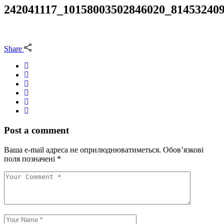
242041117_10158003502846020_81453240
Share
Post a comment
Ваша e-mail адреса не оприлюднюватиметься.
Обов’язкові
поля позначені
*