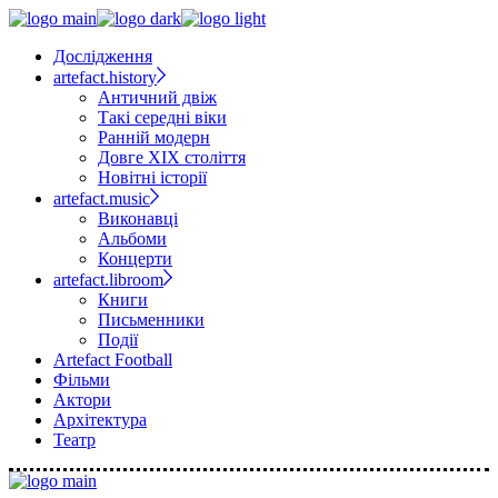
Skip
to
Дослідження
the
artefact.history
content
Античний двіж
Такі середні віки
Ранній модерн
Довге ХІХ століття
Новітні історії
artefact.music
Виконавці
Альбоми
Концерти
artefact.libroom
Книги
Письменники
Події
Artefact Football
Фільми
Актори
Архітектура
Театр