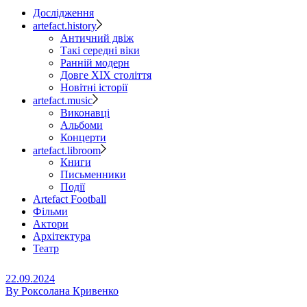
Дослідження
artefact.history
Античний двіж
Такі середні віки
Ранній модерн
Довге ХІХ століття
Новітні історії
artefact.music
Виконавці
Альбоми
Концерти
artefact.libroom
Книги
Письменники
Події
Artefact Football
Фільми
Актори
Архітектура
Театр
22.09.2024
By
Роксолана Кривенко