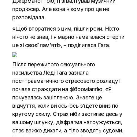
Джерманоттою, її згвалтував музичний
продюсер. Але вона нікому про це не
розповідала.
«Щоб впоратися з цим, пішли роки. Ніхто
нічого не знав, і я марно намагалася стерти
це зі своєї пам’яті», – поділилася Гага.
Після пережитого сексуального
насильства Леді Гага зазнала
посттравматичного стресового розладу і
почала страждати на фіброміалгію. «Я
почувалась заціпленою. Знаєте це
відчуття, коли ви ось-ось з’їдете вниз по
крутому схилу. Страх ніби застигає десь у
вашому шлунку, діафрагма напружується,
стає важко дихати, а тіло зводять судоми.