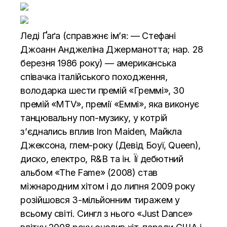
Леді Ґаґа (справжнє ім’я: — Стефані
Джоанн Анджеліна Джерманотта; нар. 28
березня 1986 року) — американська
співачка італійського походження,
володарка шести премій «Греммі», 30
премій «MTV», премії «Еммі», яка виконує
танцювальну поп-музику, у котрій
з’єднались вплив Iron Maiden, Майкла
Джексона, глем-року (Девід Боуї, Queen),
диско, електро, R&B та ін. Її дебютний
альбом «The Fame» (2008) став
міжнародним хітом і до липня 2009 року
розійшовся 3-мільйонним тиражем у
всьому світі. Сингл з нього «Just Dance»