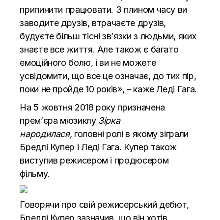
припинити працювати. З плином часу ви
заводите друзів, втрачаєте друзів,
будуєте більш тісні зв’язки з людьми, яких
знаєте все життя. Але також є багато
емоційного болю, і ви не можете
усвідомити, що все це означає, до тих пір,
поки не пройде 10 років», – каже Леді Гага.
На 5 жовтня 2018 року призначена
прем’єра мюзиклу
Зірка
народилася,
головні ролі в якому зіграли
Бредлі Купер і Леді Гага. Купер також
виступив режисером і продюсером
фільму.
Говорячи про свій режисерський дебют,
Бредлі Купер зазначив, що він хотів