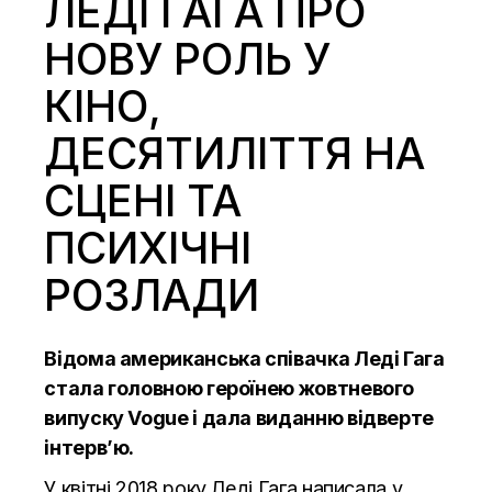
ЛЕДІ ГАГА ПРО
НОВУ РОЛЬ У
КІНО,
ДЕСЯТИЛІТТЯ НА
СЦЕНІ ТА
ПСИХІЧНІ
РОЗЛАДИ
Відома американська співачка Леді Гага
стала головною героїнею жовтневого
випуску Vogue і дала виданню відверте
інтерв’ю.
У квітні 2018 року Леді Гага написала у