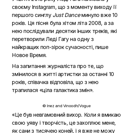
своєму Instagram, що з моменту виходу її
першого синглу
Just Dance
минуло вже 10
років. Ця пісня була хітом літа 2008, а за
нею послідували десятки інших треків, які
перетворили Леді Гагу на одну з
найкращих поп-зірок сучасності, пише
Новое Время.
На запитання журналіста про те, що
змінилося в житті артистки за останні 10
років, співачка відповіла, що з нею
трапилася «ціла галактика змін».
© Inez and Vinoodh/Vogue
«Це був невгамовний вихор. Коли я вмикаю
свою уяву і творчість, це захоплює мене,
як сани з тисячею коней, і я вже не можу