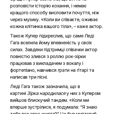
розповісти історію кохання, і немає
кращого способу висловити почуття, ніж
через музику. «Коли ви співаєте, оживає
кожна клітинка вашого тіла», – каже актор.
Також Купер підкреслив, що саме Леді
Гага вселила йому впевненість у своїх
силах. Завдяки підтримці співачки актор
повністю злився з роллю рок-зірки:
працював з викладачем з вокалу і
фортепіано, навчився грати на гітарі та
написав три пісні.
Леді Гага також зазначила, що в
картині
Зірка народилася
у них з Купером
вийшов блискучий тандем. «Коли ми
вперше зустрілися, я подумала: “Я знаю
тебе все своє життя?” Це був миттєвий