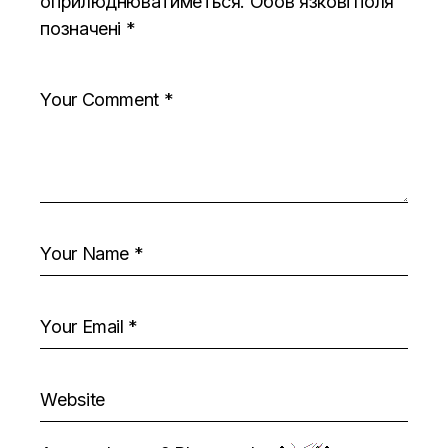
оприлюднюватиметься.
Обов’язкові поля
позначені
*