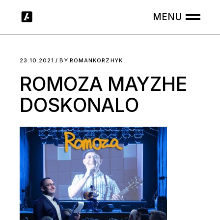
Skip
to
the
content
23.10.2021
BY
ROMANKORZHYK
ROMOZA MAYZHE
DOSKONALO