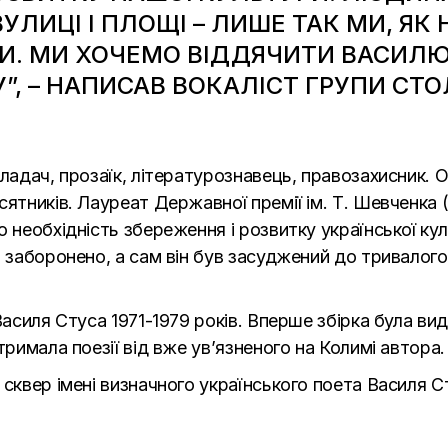
ВУЛИЦІ І ПЛОЩІ – ЛИШЕ ТАК МИ, 
И. МИ ХОЧЕМО ВІДДЯЧИТИ ВАСИЛЮ
У”, – НАПИСАВ ВОКАЛІСТ ГРУПИ СТ
кладач, прозаїк, літературознавець, правозахисник. 
ятників. Лауреат Державної премії ім. Т. Шевченка (
 необхідність збереження і розвитку української кул
о заборонено, а сам він був засуджений до тривалог
Василя Стуса 1971-1979 років. Вперше збірка була ви
тримала поезії від вже ув’язненого на Колимі автора.
 сквер
імені визначного українського поета Василя С