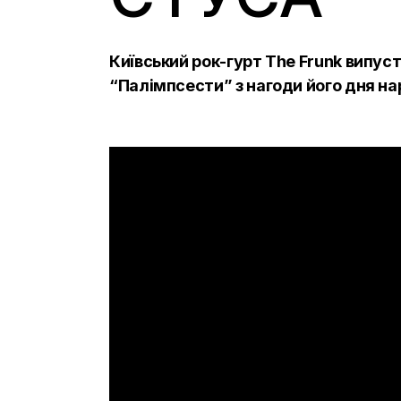
Київський рок-гурт The Frunk випуст
“Палімпсести” з нагоди його дня н