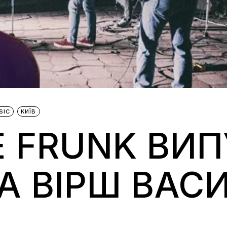
SIC
КИЇВ
E FRUNK ВИ
А ВІРШ ВАС