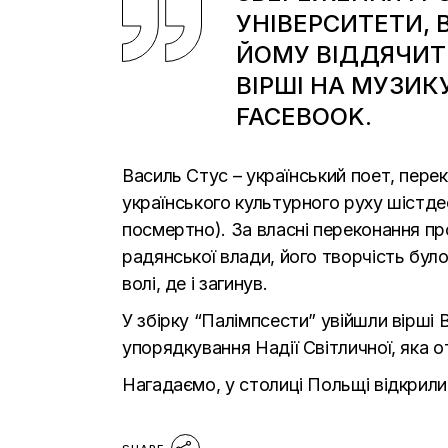
УНІВЕРСИТЕТИ, 
ЙОМУ ВІДДЯЧИТ
ВІРШІ НА МУЗИК
FACEBOOK.
Василь Стус – український поет, пере
українського культурного руху шістдес
посмертно). За власні переконання про
радянської влади, його творчість бул
волі, де і загинув.
У збірку “Палімпсести” увійшли вірші 
упорядкування Надії Світличної, яка о
Нагадаємо, у столиці Польщі
відкрили