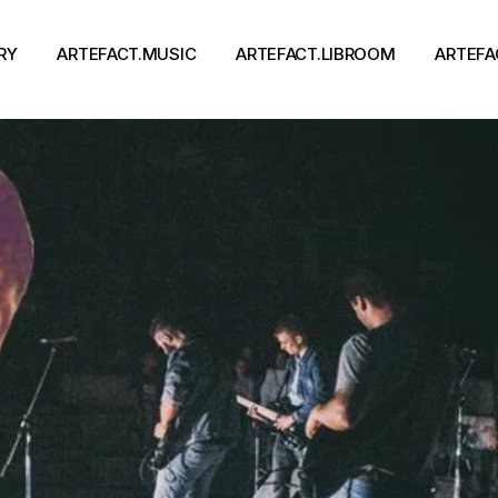
RY
ARTEFACT.MUSIC
ARTEFACT.LIBROOM
ARTEFA
Виконавці
Книги
Альбоми
Письменники
Концерти
Події
тя